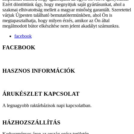
Ezért döntöttünk úgy, hogy megnyitjuk saját gyártásunkat, ahol a
szakmai elhivatottság mellett a magyar minőség garantált. Szeretettel
várjuk Újpesten található bemutatótermünkben, ahol Ön is
megtapasztalhatja, hogy milyen érzés, amikor az Ön által
megálmodott bútor elkészítése nem jelent akadályt számunkra.
facebook
FACEBOOK
HASZNOS INFORMÁCIÓK
ÁRUKÉSZLET KAPCSOLAT
A legnagyobb raktárbázisok napi kapcsolatban.
HÁZHOZSZÁLLÍTÁS
Kedvezményes áron az ország egész területén.