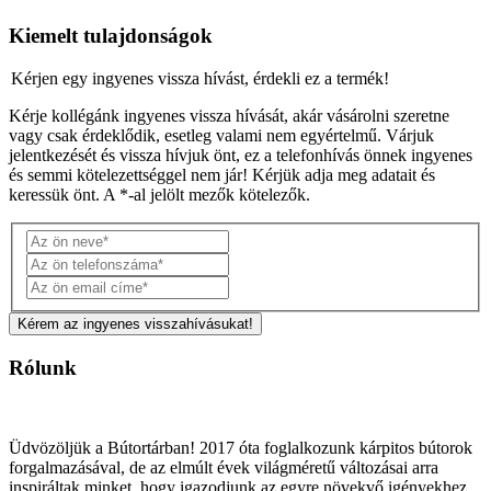
Kiemelt tulajdonságok
Kérjen egy ingyenes vissza hívást, érdekli ez a termék!
Kérje kollégánk ingyenes vissza hívását, akár vásárolni szeretne
vagy csak érdeklődik, esetleg valami nem egyértelmű. Várjuk
jelentkezését és vissza hívjuk önt, ez a telefonhívás önnek ingyenes
és semmi kötelezettséggel nem jár! Kérjük adja meg adatait és
keressük önt. A *-al jelölt mezők kötelezők.
Rólunk
Üdvözöljük a Bútortárban! 2017 óta foglalkozunk kárpitos bútorok
forgalmazásával, de az elmúlt évek világméretű változásai arra
inspiráltak minket, hogy igazodjunk az egyre növekvő igényekhez.