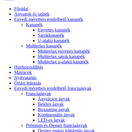
Főoldal
Anyagok és színek
Egyedi méretben rendelhető kanapék
Kanapék
Egyenes kanapék
Sarokkanapék
U-alakú kanapék
Multirelax kanapék
Multirelax egyenes kanapék
Multirelax sarok kanapék
Multirelax u-alakú kanapék
Házhozszállítás
Matracok
Nyitvatartás
Óriási leárazás
Egyedi méretben rendelhető franciaágyak
Franciaágyak
Ágyrácsos ágyak
Betétes ágyak
Boxspring ágyak
Kontinentális ágyak
LED-es ágyak
Prémium és Design franciaágyak
Design magas háttámlás ágyak