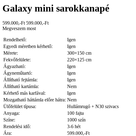
Galaxy mini sarokkanapé
599.000,-Ft
599.000,-Ft
Megveszem most
Rendelhető:
Igen
Egyedi méretben kérhető:
Igen
Mérete:
300×150 cm
Fekvőfelülete:
220×125 cm
Ágyazható:
Igen
Ágyneműtartó:
Igen
Állítható fejtámla:
Igen
Állítható kartámla:
Nem
Kérhető más karfával:
Igen
Mozgatható háttámla előre hátra:
Nem
Ülőfelület típusa:
Hullámrugó + N30 szivacs
Anyaga:
100 fajta
Színe:
1000 szín
Rendelési idő:
3-6 hét
Ára:
599.000,-Ft