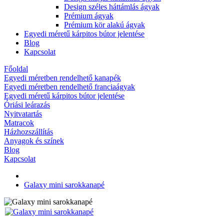
Design széles háttámlás ágyak
Prémium ágyak
Prémium kör alakú ágyak
Egyedi méretű kárpitos bútor jelentése
Blog
Kapcsolat
Főoldal
Egyedi méretben rendelhető kanapék
Egyedi méretben rendelhető franciaágyak
Egyedi méretű kárpitos bútor jelentése
Óriási leárazás
Nyitvatartás
Matracok
Házhozszállítás
Anyagok és színek
Blog
Kapcsolat
Galaxy mini sarokkanapé