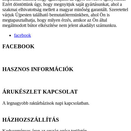
Ezért döntöttünk úgy, hogy megnyitjuk saját gyártásunkat, ahol a
szakmai elhivatottság mellett a magyar minőség garantált. Szeretettel
várjuk Újpesten található bemutatótermünkben, ahol Ön is
megtapasztalhatja, hogy milyen érzés, amikor az Ön által
megálmodott bútor elkészítése nem jelent akadályt számunkra.
facebook
FACEBOOK
HASZNOS INFORMÁCIÓK
ÁRUKÉSZLET KAPCSOLAT
A legnagyobb raktárbázisok napi kapcsolatban.
HÁZHOZSZÁLLÍTÁS
Kedvezményes áron az ország egész területén.