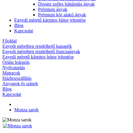
Design széles háttámlás ágyak
Prémium ágyak
Prémium kör alakú ágyak
Egyedi méretű kárpitos bútor jelentése
Blog
Kapcsolat
Főoldal
Egyedi méretben rendelhető kanapék
Egyedi méretben rendelhető franciaágyak
Egyedi méretű kárpitos bútor jelentése
Óriási leárazás
Nyitvatartás
Matracok
Házhozszállítás
Anyagok és színek
Blog
Kapcsolat
Monza sarok