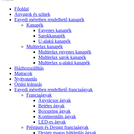
Főoldal
Anyagok és színek
Egyedi méretben rendelhető kanapék
Kanapék
Egyenes kanapék
Sarokkanapék
U-alakú kanapék
Multirelax kanapék
Multirelax egyenes kanapék
Multirelax sarok kanapék
Multirelax u-alakú kanapék
Házhozszállítás
Matracok
Nyitvatartás
Óriási leárazás
Egyedi méretben rendelhető franciaágyak
Franciaágyak
Ágyrácsos ágyak
Betétes ágyak
Boxspring ágyak
Kontinentális ágyak
LED-es ágyak
Prémium és Design franciaágyak
Design magas háttámlás ágyak