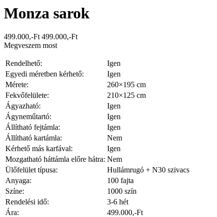
Monza sarok
499.000,-Ft
499.000,-Ft
Megveszem most
Rendelhető:
Igen
Egyedi méretben kérhető:
Igen
Mérete:
260×195 cm
Fekvőfelülete:
210×125 cm
Ágyazható:
Igen
Ágyneműtartó:
Igen
Állítható fejtámla:
Igen
Állítható kartámla:
Nem
Kérhető más karfával:
Igen
Mozgatható háttámla előre hátra:
Nem
Ülőfelület típusa:
Hullámrugó + N30 szivacs
Anyaga:
100 fajta
Színe:
1000 szín
Rendelési idő:
3-6 hét
Ára:
499.000,-Ft