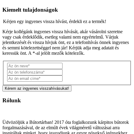
Kiemelt tulajdonságok
Kérjen egy ingyenes vissza hívást, érdekli ez a termék!
Kérje kollégánk ingyenes vissza hívását, akár vásárolni szeretne
vagy csak érdeklődik, esetleg valami nem egyértelmű. Várjuk
jelentkezését és vissza hívjuk önt, ez a telefonhívás önnek ingyenes
és semmi kötelezettséggel nem jár! Kérjük adja meg adatait és
keressük önt. A *-al jelölt mezők kötelezők.
Rólunk
Üdvözöljük a Bútortárban! 2017 óta foglalkozunk kárpitos bútorok
forgalmazásával, de az elmúlt évek világméretű változásai arra
inspiráltak minket, hogy igazodjunk az egyre növekvő igényekhez.